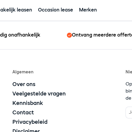
akelijk leasen
Occasion lease
Merken
edig onafhankelijk
Ontvang meerdere offert
Algemeen
Ni
Over ons
Op
bi
Veelgestelde vragen
de
Kennisbank
Contact
Privacybeleid
Disclaimer