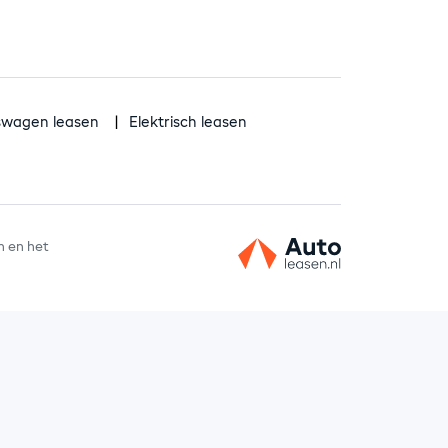
fswagen leasen
Elektrisch leasen
n en het