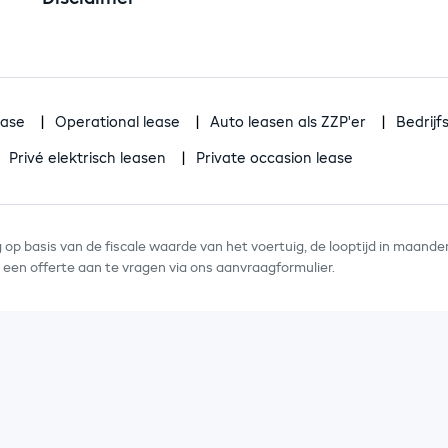
ease
Operational lease
Auto leasen als ZZP'er
Bedrij
Privé elektrisch leasen
Private occasion lease
op basis van de fiscale waarde van het voertuig, de looptijd in maande
 u een offerte aan te vragen via ons aanvraagformulier.