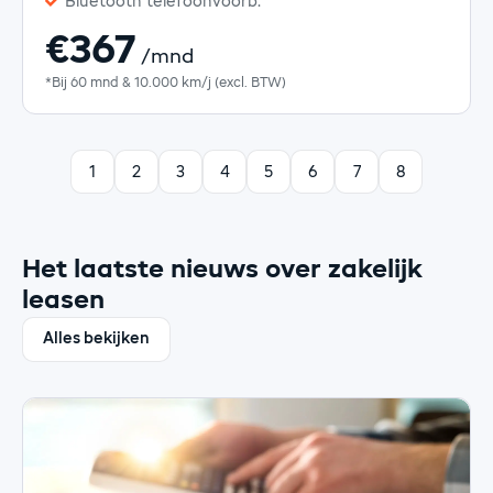
Bluetooth telefoonvoorb.
€367
/mnd
*Bij 60 mnd & 10.000 km/j (excl. BTW)
1
2
3
4
5
6
7
8
Het laatste nieuws over zakelijk
leasen
Alles bekijken