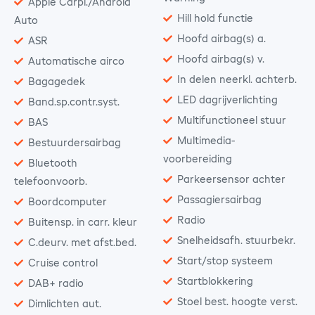
Apple Carpl./Android
Hill hold functie
Auto
Hoofd airbag(s) a.
ASR
Hoofd airbag(s) v.
Automatische airco
In delen neerkl. achterb.
Bagagedek
LED dagrijverlichting
Band.sp.contr.syst.
Multifunctioneel stuur
BAS
Multimedia-
Bestuurdersairbag
voorbereiding
Bluetooth
Parkeersensor achter
telefoonvoorb.
Passagiersairbag
Boordcomputer
Radio
Buitensp. in carr. kleur
Snelheidsafh. stuurbekr.
C.deurv. met afst.bed.
Start/stop systeem
Cruise control
Startblokkering
DAB+ radio
Stoel best. hoogte verst.
Dimlichten aut.