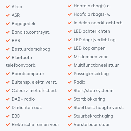
Hoofd airbag(s) a.
Airco
Hoofd airbag(s) v.
ASR
In delen neerkl. achterb.
Bagagedek
LED achterlichten
Band.sp.contr.syst.
LED dagrijverlichting
BAS
LED koplampen
Bestuurdersairbag
Mistlampen voor
Bluetooth
telefoonvoorb.
Multifunctioneel stuur
Boordcomputer
Passagiersairbag
Buitensp. elektr. verst.
Radio
C.deurv. met afst.bed.
Start/stop systeem
DAB+ radio
Startblokkering
Dimlichten aut.
Stoel best. hoogte verst.
EBD
Stuurbekrachtiging
Elektrische ramen voor
Verstelbaar stuur