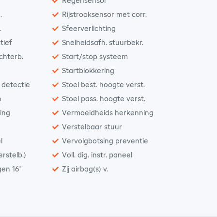
Regensensor
.
Rijstrooksensor met corr.
.
Sfeerverlichting
tief
Snelheidsafh. stuurbekr.
achterb.
Start/stop systeem
Startblokkering
 detectie
Stoel best. hoogte verst.
n
Stoel pass. hoogte verst.
ting
Vermoeidheids herkenning
Verstelbaar stuur
l
Vervolgbotsing preventie
rstelb.)
Voll. dig. instr. paneel
gen 16"
Zij airbag(s) v.