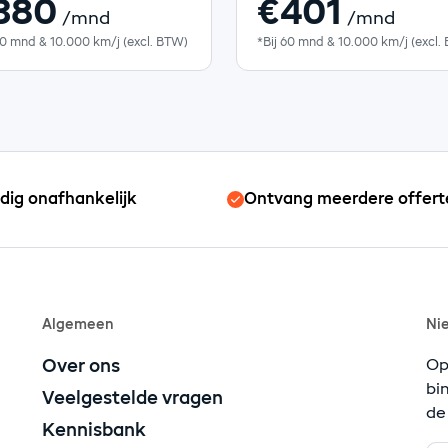
380
€401
/mnd
/mnd
60 mnd & 10.000 km/j (excl. BTW)
*Bij 60 mnd & 10.000 km/j (excl.
edig onafhankelijk
Ontvang meerdere offert
Algemeen
Ni
Over ons
Op
bi
Veelgestelde vragen
de
Kennisbank