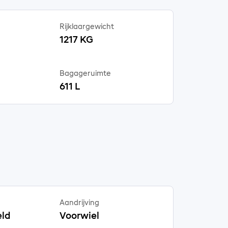
Rijklaargewicht
1217 KG
Bagageruimte
611 L
Aandrijving
ld
Voorwiel