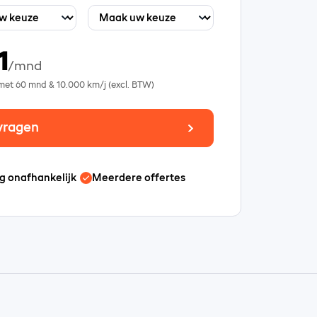
1
/mnd
 met
60
mnd &
10.000
km/j (excl. BTW)
vragen
g onafhankelijk
Meerdere offertes