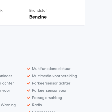
ik
Brandstof
Benzine
Multifunctioneel stuur
onlader
Multimedia-voorbereiding
n achter
Parkeersensor achter
n voor
Parkeersensor voor
Passagiersairbag
n Warning
Radio