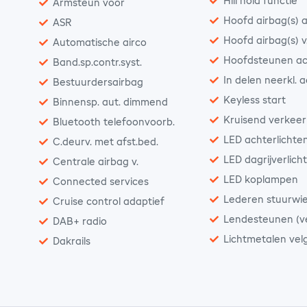
Hill hold functie
Armsteun voor
Hoofd airbag(s) a
ASR
Hoofd airbag(s) v
Automatische airco
Hoofdsteunen ac
Band.sp.contr.syst.
In delen neerkl. 
Bestuurdersairbag
Keyless start
Binnensp. aut. dimmend
Kruisend verkeer
Bluetooth telefoonvoorb.
LED achterlichte
C.deurv. met afst.bed.
LED dagrijverlich
Centrale airbag v.
LED koplampen
Connected services
Lederen stuurwie
Cruise control adaptief
Lendesteunen (ve
DAB+ radio
Lichtmetalen vel
Dakrails