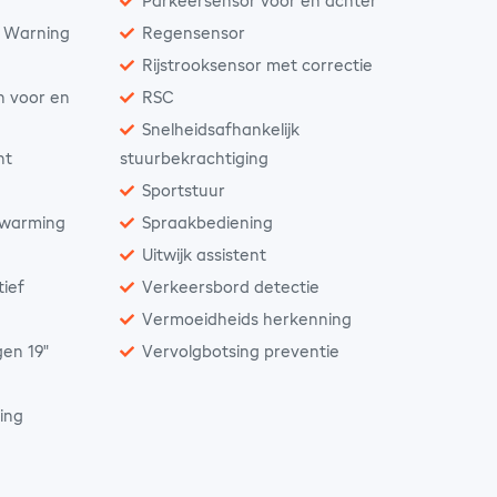
Parkeersensor voor en achter
n Warning
Regensensor
Rijstrooksensor met correctie
n voor en
RSC
Snelheidsafhankelijk
nt
stuurbekrachtiging
Sportstuur
rwarming
Spraakbediening
Uitwijk assistent
ief
Verkeersbord detectie
g
Vermoeidheids herkenning
gen 19"
Vervolgbotsing preventie
ting