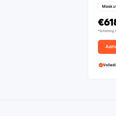
€61
*Schatting
Aan
Volledi