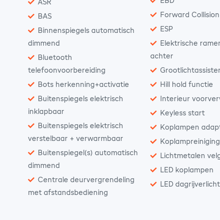
EBD
ASR
Forward Collisio
BAS
ESP
Binnenspiegels automatisch
dimmend
Elektrische rame
achter
Bluetooth
telefoonvoorbereiding
Grootlichtassiste
Bots herkenning+activatie
Hill hold functie
Buitenspiegels elektrisch
Interieur voorve
inklapbaar
Keyless start
Buitenspiegels elektrisch
Koplampen adapt
verstelbaar + verwarmbaar
Koplampreinigin
Buitenspiegel(s) automatisch
Lichtmetalen vel
dimmend
LED koplampen
Centrale deurvergrendeling
LED dagrijverlich
met afstandsbediening