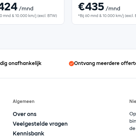
424
€435
/mnd
/mnd
60 mnd & 10.000 km/j (excl. BTW)
*Bij 60 mnd & 10.000 km/j (excl.
edig onafhankelijk
Ontvang meerdere offert
Algemeen
Ni
Over ons
Op
bi
Veelgestelde vragen
de
Kennisbank