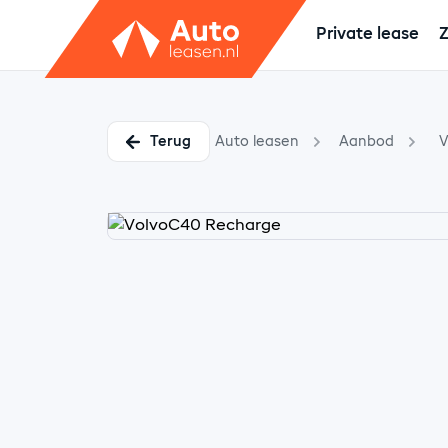
Private lease
Z
Terug
Auto leasen
Aanbod
V