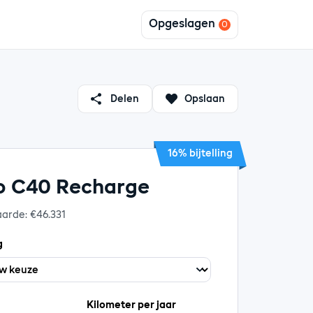
Opgeslagen
Delen
Opslaan
16% bijtelling
o C40 Recharge
aarde: €46.331
g
Kilometer per jaar