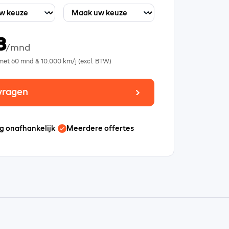
8
/mnd
 met
60
mnd &
10.000
km/j (excl. BTW)
vragen
g onafhankelijk
Meerdere offertes