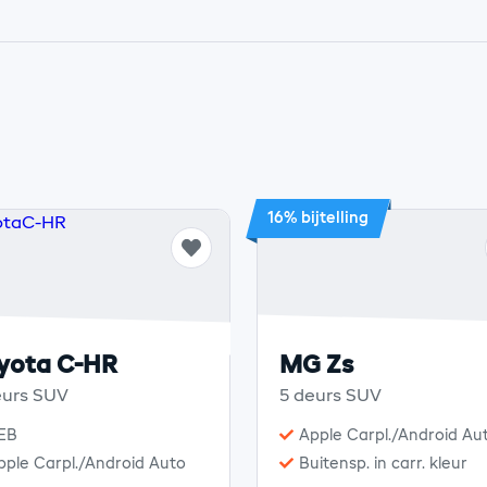
16% bijtelling
yota C-HR
MG Zs
eurs SUV
5 deurs SUV
EB
Apple Carpl./Android Au
pple Carpl./Android Auto
Buitensp. in carr. kleur