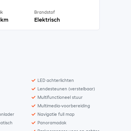
ik
Brandstof
00km
Elektrisch
)
LED achterlichten
Lendesteunen (verstelbaar)
Multifunctioneel stuur
Multimedia-voorbereiding
onlader
Navigatie full map
atisch
Panoramadak