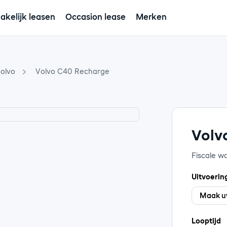
akelijk leasen
Occasion lease
Merken
olvo
Volvo C40 Recharge
Volv
Fiscale w
Uitvoerin
Looptijd