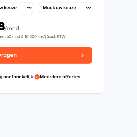
8
/mnd
 met
60
mnd &
10.000
km/j (excl. BTW)
vragen
g onafhankelijk
Meerdere offertes