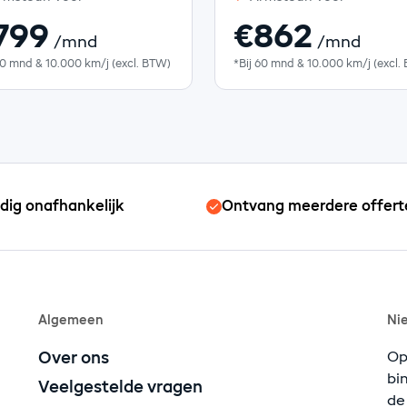
799
€862
/mnd
/mnd
60 mnd & 10.000 km/j (excl. BTW)
*Bij 60 mnd & 10.000 km/j (excl.
edig onafhankelijk
Ontvang meerdere offert
Algemeen
Ni
Over ons
Op
bi
Veelgestelde vragen
de