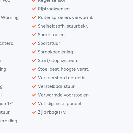
n voor
Regensensor
Rijstrooksensor
n Warning
Ruitensproeiers verwarmb.
Snelheidsafh. stuurbekr.
.
Sportstoelen
achterb.
Sportstuur
Spraakbediening
n
Start/stop systeem
ting
Stoel best. hoogte verst.
Verkeersbord detectie
ng
Verstelbaar stuur
l
Verwarmde voorstoelen
gen 17"
Voll. dig. instr. paneel
stuur
Zij airbag(s) v.
ereiding