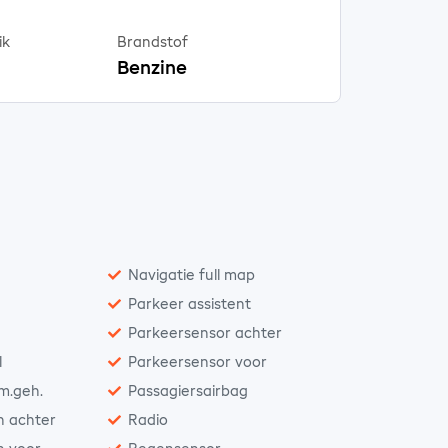
ik
Brandstof
Benzine
Navigatie full map
Parkeer assistent
Parkeersensor achter
l
Parkeersensor voor
 m.geh.
Passagiersairbag
n achter
Radio