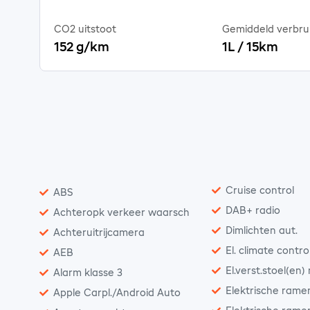
CO2 uitstoot
Gemiddeld verbru
152 g/km
1L / 15km
Cruise control
ABS
DAB+ radio
Achteropk verkeer waarsch
Dimlichten aut.
Achteruitrijcamera
El. climate contro
AEB
El.verst.stoel(en)
Alarm klasse 3
Elektrische rame
Apple Carpl./Android Auto