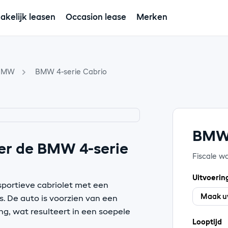
akelijk leasen
Occasion lease
Merken
BMW
BMW 4-serie Cabrio
BMW 
er de BMW 4-serie
Fiscale w
Uitvoerin
sportieve cabriolet met een
es. De auto is voorzien van een
ng, wat resulteert in een soepele
Looptijd