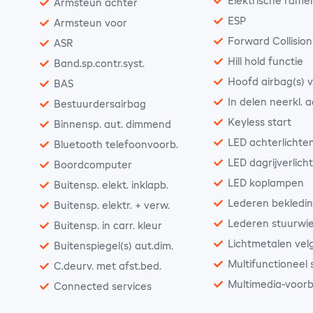
Elektrische rame
Armsteun achter
ESP
Armsteun voor
Forward Collisio
ASR
Hill hold functie
Band.sp.contr.syst.
Hoofd airbag(s) v
BAS
In delen neerkl. 
Bestuurdersairbag
Keyless start
Binnensp. aut. dimmend
LED achterlichte
Bluetooth telefoonvoorb.
LED dagrijverlich
Boordcomputer
LED koplampen
Buitensp. elekt. inklapb.
Lederen bekledi
Buitensp. elektr. + verw.
Lederen stuurwie
Buitensp. in carr. kleur
Lichtmetalen vel
Buitenspiegel(s) aut.dim.
Multifunctioneel 
C.deurv. met afst.bed.
Multimedia-voorb
Connected services