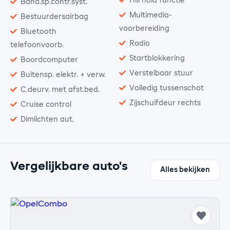
Hill hold functie
Band.sp.contr.syst.
Multimedia-
Bestuurdersairbag
voorbereiding
Bluetooth
Radio
telefoonvoorb.
Startblokkering
Boordcomputer
Verstelbaar stuur
Buitensp. elektr. + verw.
Volledig tussenschot
C.deurv. met afst.bed.
Zijschuifdeur rechts
Cruise control
Dimlichten aut.
Vergelijkbare auto's
Alles bekijken