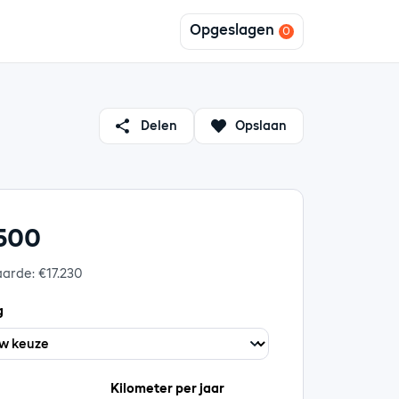
Opgeslagen
Delen
Opslaan
 500
aarde: €17.230
g
Kilometer per jaar