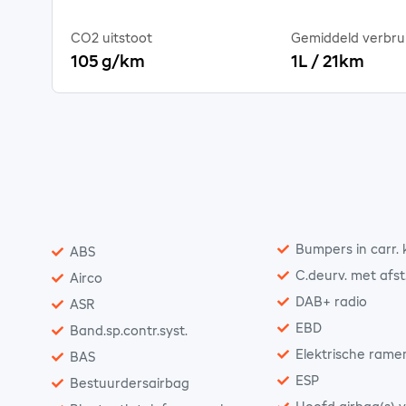
CO2 uitstoot
Gemiddeld verbru
105 g/km
1L / 21km
Bumpers in carr. 
ABS
C.deurv. met afst
Airco
DAB+ radio
ASR
EBD
Band.sp.contr.syst.
Elektrische rame
BAS
ESP
Bestuurdersairbag