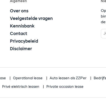
Algemeen
Ni
Over ons
Op
bi
Veelgestelde vragen
de
Kennisbank
Contact
Privacybeleid
Disclaimer
ease
Operational lease
Auto leasen als ZZP'er
Bedrij
Privé elektrisch leasen
Private occasion lease