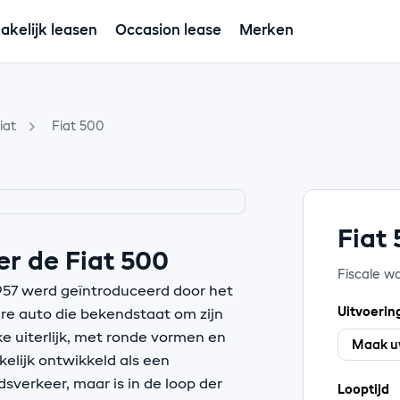
akelijk leasen
Occasion lease
Merken
iat
Fiat 500
Fiat
r de Fiat 500
Fiscale w
1957 werd geïntroduceerd door het
Uitvoerin
ire auto die bekendstaat om zijn
e uiterlijk, met ronde vormen en
kelijk ontwikkeld als een
sverkeer, maar is in de loop der
Looptijd