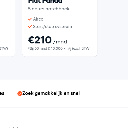
Fiat Panda
5 deurs hatchback
Airco
.
Start/stop systeem
€210
/mnd
 BTW)
*Bij 60 mnd & 10.000 km/j (excl. BTW)
es
Zoek gemakkelijk en snel