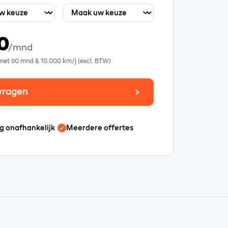
0
/mnd
 met
60
mnd &
10.000
km/j (excl. BTW)
vragen
g onafhankelijk
Meerdere offertes