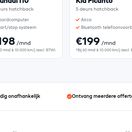
undai I10
Kia Picanto
eurs hatchback
5 deurs hatchback
oordcomputer
Airco
tart/stop systeem
Bluetooth telefoonvoorb
198
€199
/mnd
/mnd
60 mnd & 10.000 km/j (excl. BTW)
*Bij 60 mnd & 10.000 km/j (excl.
edig onafhankelijk
Ontvang meerdere offert