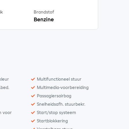
ik
Brandstof
Benzine
kleur
Multifunctioneel stuur
.bed.
Multimedia-voorbereiding
Passagiersairbag
Snelheidsafh. stuurbekr.
n voor
Start/stop systeem
Startblokkering