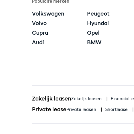
Populaire merken
Volkswagen
Peugeot
Volvo
Hyundai
Cupra
Opel
Audi
BMW
Zakelijk leasen
Zakelijk leasen
Financial l
Private lease
Private leasen
Shortlease