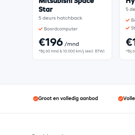
Mitsubishi Space
Hy
Star
5 d
5 deurs hatchback
B
S
Boordcomputer
€196
€
/mnd
*Bij 60 mnd & 10.000 km/j (excl. BTW)
*Bij 
Groot en volledig aanbod
Voll