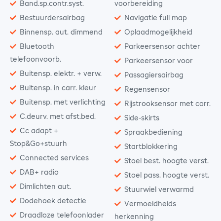
Band.sp.contr.syst.
voorbereiding
Bestuurdersairbag
Navigatie full map
Binnensp. aut. dimmend
Oplaadmogelijkheid
Bluetooth
Parkeersensor achter
telefoonvoorb.
Parkeersensor voor
Buitensp. elektr. + verw.
Passagiersairbag
Buitensp. in carr. kleur
Regensensor
Buitensp. met verlichting
Rijstrooksensor met corr.
C.deurv. met afst.bed.
Side-skirts
Cc adapt +
Spraakbediening
Stop&Go+stuurh
Startblokkering
Connected services
Stoel best. hoogte verst.
DAB+ radio
Stoel pass. hoogte verst.
Dimlichten aut.
Stuurwiel verwarmd
Dodehoek detectie
Vermoeidheids
Draadloze telefoonlader
herkenning