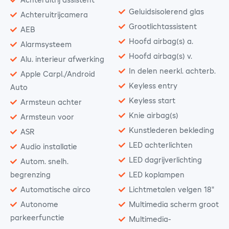
Achteruitrij assistent
Geluidsisolerend glas
Achteruitrijcamera
Grootlichtassistent
AEB
Hoofd airbag(s) a.
Alarmsysteem
Hoofd airbag(s) v.
Alu. interieur afwerking
In delen neerkl. achterb.
Apple Carpl./Android
Keyless entry
Auto
Keyless start
Armsteun achter
Knie airbag(s)
Armsteun voor
Kunstlederen bekleding
ASR
LED achterlichten
Audio installatie
LED dagrijverlichting
Autom. snelh.
begrenzing
LED koplampen
Automatische airco
Lichtmetalen velgen 18"
Autonome
Multimedia scherm groot
parkeerfunctie
Multimedia-