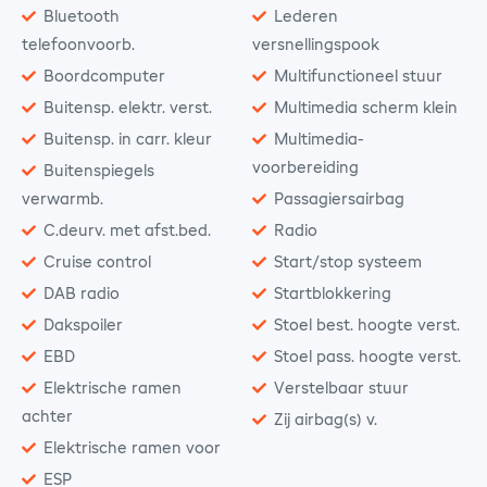
Bluetooth
Lederen
telefoonvoorb.
versnellingspook
Boordcomputer
Multifunctioneel stuur
Buitensp. elektr. verst.
Multimedia scherm klein
Buitensp. in carr. kleur
Multimedia-
voorbereiding
Buitenspiegels
verwarmb.
Passagiersairbag
C.deurv. met afst.bed.
Radio
Cruise control
Start/stop systeem
DAB radio
Startblokkering
Dakspoiler
Stoel best. hoogte verst.
EBD
Stoel pass. hoogte verst.
Elektrische ramen
Verstelbaar stuur
achter
Zij airbag(s) v.
Elektrische ramen voor
ESP