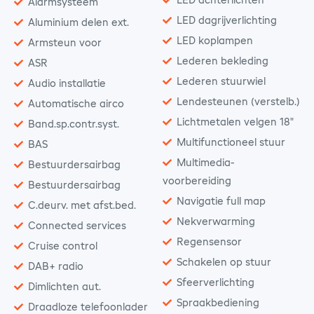
LED achterlichten
Alarmsysteem
LED dagrijverlichting
Aluminium delen ext.
LED koplampen
Armsteun voor
Lederen bekleding
ASR
Lederen stuurwiel
Audio installatie
Lendesteunen (verstelb.)
Automatische airco
Lichtmetalen velgen 18"
Band.sp.contr.syst.
Multifunctioneel stuur
BAS
Multimedia-
Bestuurdersairbag
voorbereiding
Bestuurdersairbag
Navigatie full map
C.deurv. met afst.bed.
Nekverwarming
Connected services
Regensensor
Cruise control
Schakelen op stuur
DAB+ radio
Sfeerverlichting
Dimlichten aut.
Spraakbediening
Draadloze telefoonlader