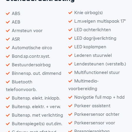
Knie airbag(s)
ABS
L.m.velgen multispaak 17"
AEB
LED achterlichten
Armsteun voor
LED dagrijverlichting
ASR
LED koplampen
Automatische airco
Lederen stuurwiel
Band.sp.contr.syst.
Lendesteunen (verstelb.)
Bestuurdersairbag
Multifunctioneel stuur
Binnensp. aut. dimmend
Multimedia-
Bluetooth
voorbereiding
telefoonvoorb.
Navigatie full map + hdd
Buitensp. elekt. inklapb.
Parkeer assistent
Buitensp. elektr. + verw.
Parkeersensor achter
Buitensp. met verlichting
Parkeersensor voor
Buitenspiegel(s) aut.dim.
Passagiersairbag