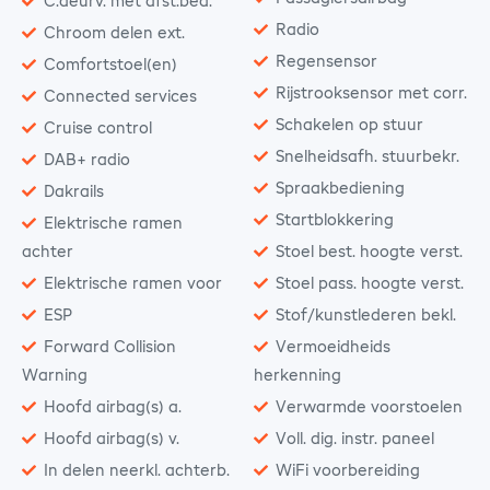
C.deurv. met afst.bed.
Radio
Chroom delen ext.
Regensensor
Comfortstoel(en)
Rijstrooksensor met corr.
Connected services
Schakelen op stuur
Cruise control
Snelheidsafh. stuurbekr.
DAB+ radio
Spraakbediening
Dakrails
Startblokkering
Elektrische ramen
achter
Stoel best. hoogte verst.
Elektrische ramen voor
Stoel pass. hoogte verst.
ESP
Stof/kunstlederen bekl.
Forward Collision
Vermoeidheids
Warning
herkenning
Hoofd airbag(s) a.
Verwarmde voorstoelen
Hoofd airbag(s) v.
Voll. dig. instr. paneel
In delen neerkl. achterb.
WiFi voorbereiding