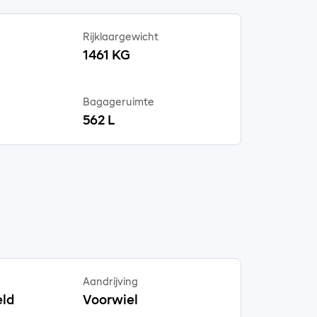
Rijklaargewicht
1461 KG
Bagageruimte
562 L
Aandrijving
ld
Voorwiel