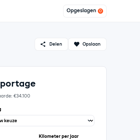
Opgeslagen
Delen
Opslaan
Sportage
aarde: €34.100
g
Kilometer per jaar