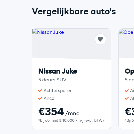
Vergelijkbare auto's
Nissan Juke
Op
5 deurs SUV
5 d
Achterspoiler
A
Airco
A
€354
€
/mnd
*Bij 60 mnd & 10.000 km/j (excl. BTW)
*Bij 