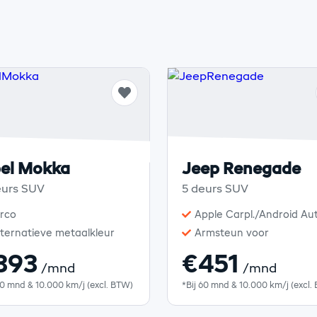
el Mokka
Jeep Renegade
eurs SUV
5 deurs SUV
irco
Apple Carpl./Android Au
lternatieve metaalkleur
Armsteun voor
393
€451
/mnd
/mnd
60 mnd & 10.000 km/j (excl. BTW)
*Bij 60 mnd & 10.000 km/j (excl.