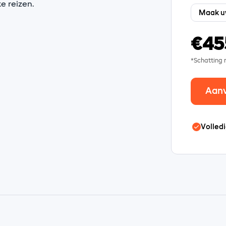
e reizen.
€45
*Schatting
Aan
Volledi