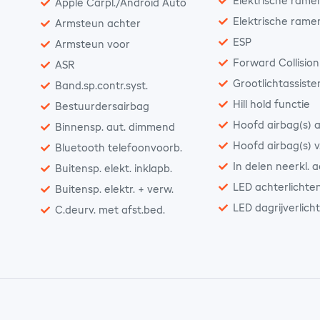
Elektrische rame
Apple Carpl./Android Auto
Elektrische rame
Armsteun achter
ESP
Armsteun voor
Forward Collisio
ASR
Grootlichtassiste
Band.sp.contr.syst.
Hill hold functie
Bestuurdersairbag
Hoofd airbag(s) a
Binnensp. aut. dimmend
Hoofd airbag(s) v
Bluetooth telefoonvoorb.
In delen neerkl. 
Buitensp. elekt. inklapb.
LED achterlichte
Buitensp. elektr. + verw.
LED dagrijverlich
C.deurv. met afst.bed.