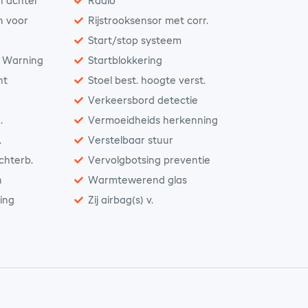
n achter
Radio
n voor
Rijstrooksensor met corr.
Start/stop systeem
n Warning
Startblokkering
nt
Stoel best. hoogte verst.
Verkeersbord detectie
.
Vermoeidheids herkenning
.
Verstelbaar stuur
achterb.
Vervolgbotsing preventie
n
Warmtewerend glas
ting
Zij airbag(s) v.