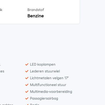
ik
Brandstof
Benzine
.
LED koplampen
ces
Lederen stuurwiel
Lichtmetalen velgen 17"
Multifunctioneel stuur
Multimedia-voorbereiding
Passagiersairbag