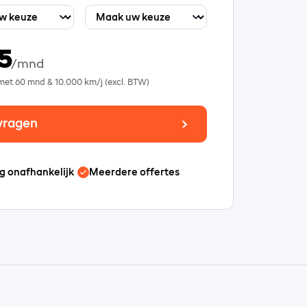
5
/mnd
 met
60
mnd &
10.000
km/j (excl. BTW)
vragen
g onafhankelijk
Meerdere offertes