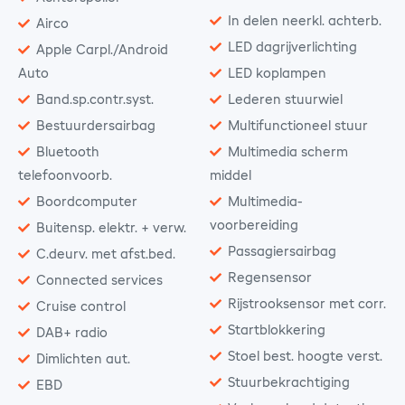
In delen neerkl. achterb.
Airco
LED dagrijverlichting
Apple Carpl./Android
Auto
LED koplampen
Band.sp.contr.syst.
Lederen stuurwiel
Bestuurdersairbag
Multifunctioneel stuur
Bluetooth
Multimedia scherm
telefoonvoorb.
middel
Boordcomputer
Multimedia-
voorbereiding
Buitensp. elektr. + verw.
Passagiersairbag
C.deurv. met afst.bed.
Regensensor
Connected services
Rijstrooksensor met corr.
Cruise control
Startblokkering
DAB+ radio
Stoel best. hoogte verst.
Dimlichten aut.
Stuurbekrachtiging
EBD