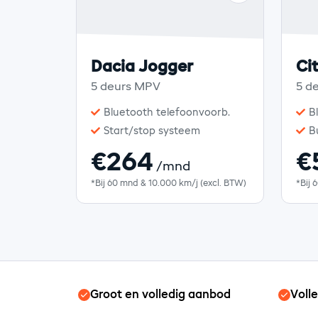
Dacia Jogger
Ci
5 deurs MPV
5 d
Bluetooth telefoonvoorb.
B
Start/stop systeem
B
€264
€
/mnd
*Bij 60 mnd & 10.000 km/j (excl. BTW)
*Bij 
Groot en volledig aanbod
Voll