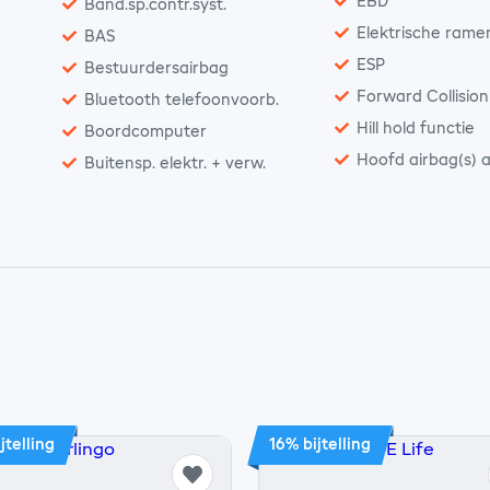
EBD
Band.sp.contr.syst.
Elektrische rame
BAS
ESP
Bestuurdersairbag
Forward Collisio
Bluetooth telefoonvoorb.
Hill hold functie
Boordcomputer
Hoofd airbag(s) a
Buitensp. elektr. + verw.
jtelling
16% bijtelling