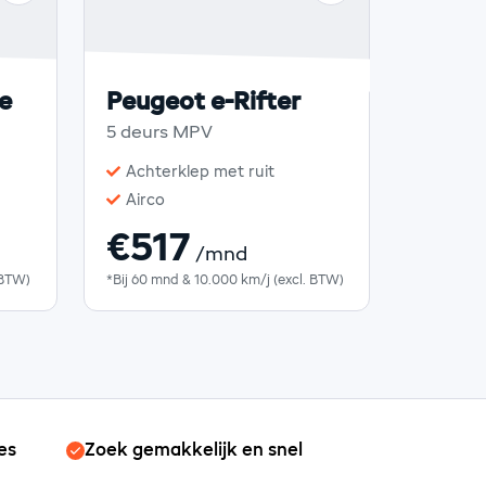
e
Peugeot e-Rifter
5 deurs MPV
Achterklep met ruit
Airco
€517
/mnd
 BTW)
*Bij 60 mnd & 10.000 km/j (excl. BTW)
es
Zoek gemakkelijk en snel