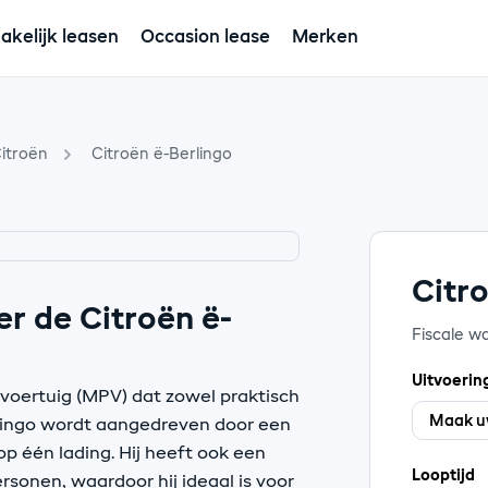
akelijk leasen
Occasion lease
Merken
itroën
Citroën ë-Berlingo
Citr
r de Citroën ë-
Fiscale w
Uitvoerin
 voertuig (MPV) dat zowel praktisch
erlingo wordt aangedreven door een
op één lading. Hij heeft ook een
Looptijd
rsonen, waardoor hij ideaal is voor