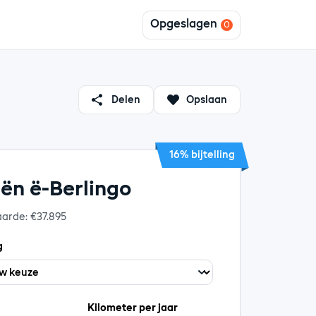
Opgeslagen
Delen
Opslaan
16% bijtelling
oën ë-Berlingo
aarde: €37.895
g
Kilometer per jaar