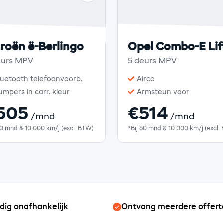
troën ë-Berlingo
Opel Combo-E Lif
eurs MPV
5 deurs MPV
luetooth telefoonvoorb.
Airco
umpers in carr. kleur
Armsteun voor
505
€514
/mnd
/mnd
60 mnd & 10.000 km/j (excl. BTW)
*Bij 60 mnd & 10.000 km/j (excl.
edig onafhankelijk
Ontvang meerdere offert