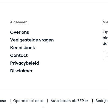
Algemeen
Ni
Over ons
Op
bi
Veelgestelde vragen
de
Kennisbank
Contact
Privacybeleid
Disclaimer
ease
Operational lease
Auto leasen als ZZP'er
Bedrij