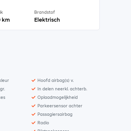
ik
Brandstof
0 km
Elektrisch
kleur
Hoofd airbag(s) v.
gr.
In delen neerkl. achterb.
ces
Oplaadmogelijkheid
Parkeersensor achter
Passagiersairbag
Radio