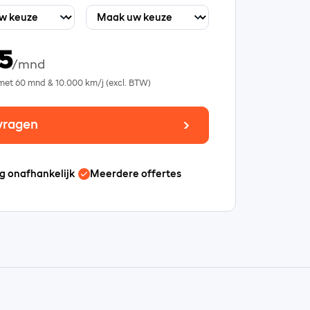
5
/mnd
 met
60
mnd &
10.000
km/j (excl. BTW)
vragen
g onafhankelijk
Meerdere offertes