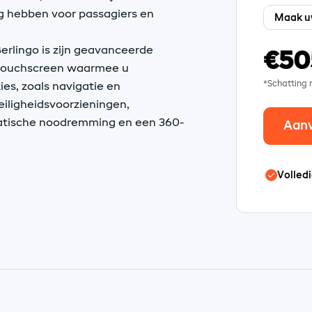
ig hebben voor passagiers en
rlingo is zijn geavanceerde
€50
t touchscreen waarmee u
*Schatting
es, zoals navigatie en
eiligheidsvoorzieningen,
atische noodremming en een 360-
Aan
Volledi