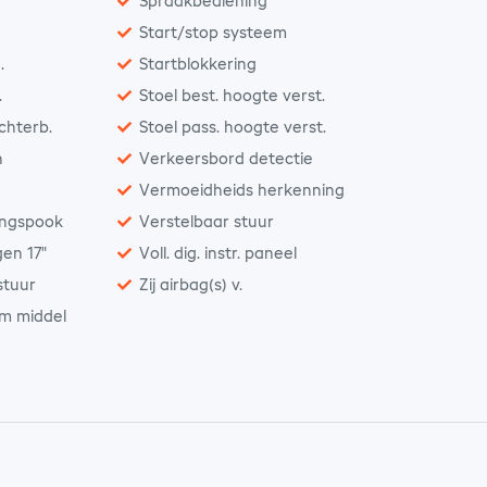
Spraakbediening
Start/stop systeem
.
Startblokkering
.
Stoel best. hoogte verst.
achterb.
Stoel pass. hoogte verst.
n
Verkeersbord detectie
Vermoeidheids herkenning
ingspook
Verstelbaar stuur
gen 17"
Voll. dig. instr. paneel
stuur
Zij airbag(s) v.
rm middel