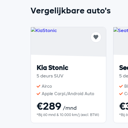
Vergelijkbare auto's
Kia Stonic
Se
5 deurs SUV
5 d
Airco
B
Apple Carpl./Android Auto
C
€289
€
/mnd
*Bij 60 mnd & 10.000 km/j (excl. BTW)
*Bij 