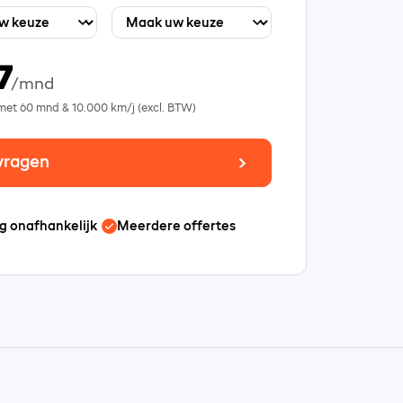
7
/mnd
 met
60
mnd &
10.000
km/j (excl. BTW)
vragen
g onafhankelijk
Meerdere offertes