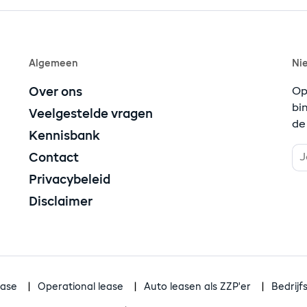
Algemeen
Ni
Over ons
Op
bi
Veelgestelde vragen
de
Kennisbank
Contact
Privacybeleid
Disclaimer
ease
Operational lease
Auto leasen als ZZP'er
Bedrij