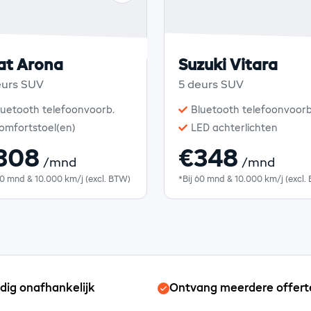
at Arona
Suzuki Vitara
eurs SUV
5 deurs SUV
luetooth telefoonvoorb.
Bluetooth telefoonvoorb
omfortstoel(en)
LED achterlichten
308
€348
/mnd
/mnd
60 mnd & 10.000 km/j (excl. BTW)
*Bij 60 mnd & 10.000 km/j (excl.
edig onafhankelijk
Ontvang meerdere offert