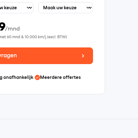
9
/mnd
 met
60
mnd &
10.000
km/j (excl. BTW)
vragen
g onafhankelijk
Meerdere offertes