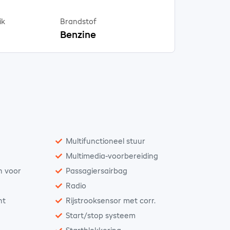
ik
Brandstof
Benzine
Multifunctioneel stuur
Multimedia-voorbereiding
n voor
Passagiersairbag
Radio
nt
Rijstrooksensor met corr.
Start/stop systeem