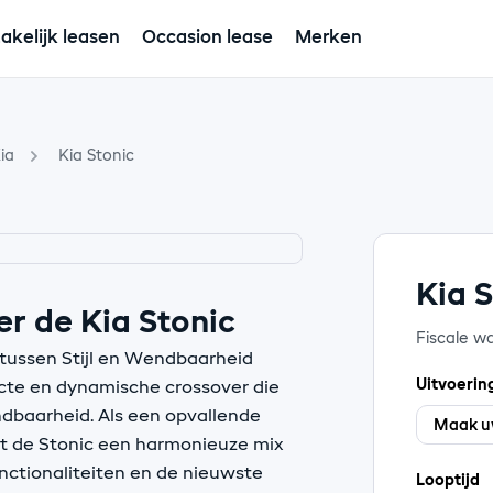
akelijk leasen
Occasion lease
Merken
ia
Kia Stonic
Kia 
r de Kia Stonic
Fiscale w
 tussen Stijl en Wendbaarheid
Uitvoerin
cte en dynamische crossover die
ndbaarheid. Als een opvallende
dt de Stonic een harmonieuze mix
ctionaliteiten en de nieuwste
Looptijd