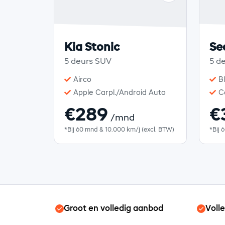
Kia Stonic
Se
5 deurs SUV
5 d
Airco
B
Apple Carpl./Android Auto
C
€289
€
/mnd
*Bij 60 mnd & 10.000 km/j (excl. BTW)
*Bij 
Groot en volledig aanbod
Voll