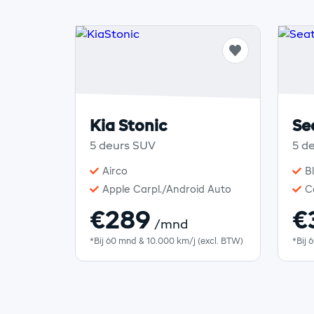
Kia Stonic
Se
5 deurs SUV
5 d
Airco
B
Apple Carpl./Android Auto
C
€289
€
/mnd
*Bij 60 mnd & 10.000 km/j (excl. BTW)
*Bij 