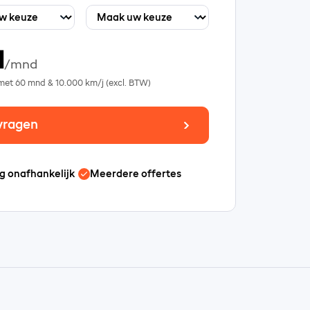
1
/mnd
 met
60
mnd &
10.000
km/j (excl. BTW)
vragen
g onafhankelijk
Meerdere offertes