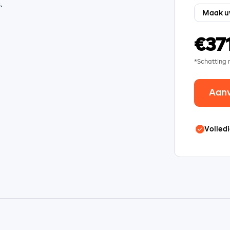
.
€37
*Schatting
Aan
Volledi