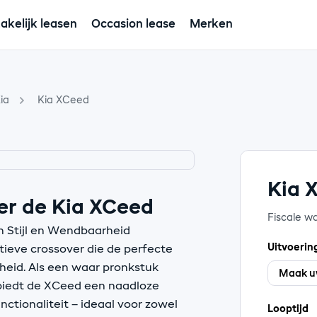
akelijk leasen
Occasion lease
Merken
ia
Kia XCeed
Kia 
er de Kia XCeed
Fiscale w
n Stijl en Wendbaarheid
Uitvoerin
ieve crossover die de perfecte
heid. Als een waar pronkstuk
 biedt de XCeed een naadloze
ctionaliteit – ideaal voor zowel
Looptijd