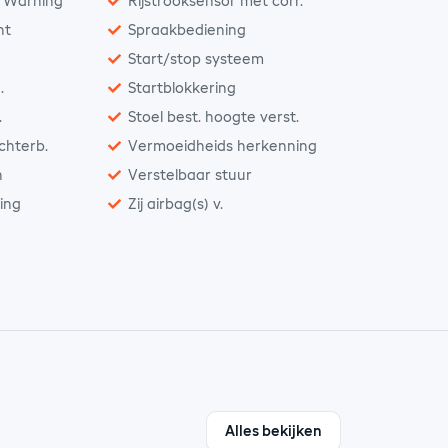
n Warning
Rijstrooksensor met corr.
nt
Spraakbediening
Start/stop systeem
.
Startblokkering
.
Stoel best. hoogte verst.
achterb.
Vermoeidheids herkenning
n
Verstelbaar stuur
ting
Zij airbag(s) v.
Alles bekijken