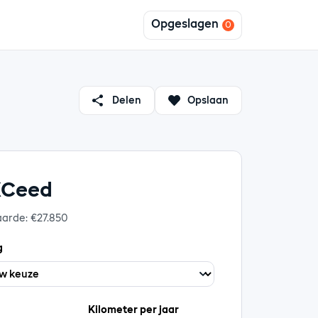
Opgeslagen
Delen
Opslaan
XCeed
aarde: €27.850
g
Kilometer per jaar