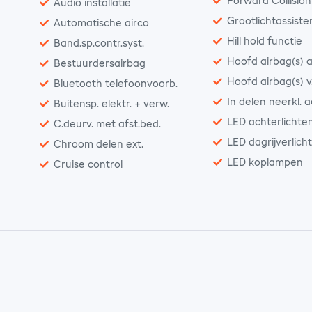
Forward Collisio
Audio installatie
Grootlichtassiste
Automatische airco
Hill hold functie
Band.sp.contr.syst.
Hoofd airbag(s) a
Bestuurdersairbag
Hoofd airbag(s) v
Bluetooth telefoonvoorb.
In delen neerkl. 
Buitensp. elektr. + verw.
LED achterlichte
C.deurv. met afst.bed.
LED dagrijverlich
Chroom delen ext.
LED koplampen
Cruise control