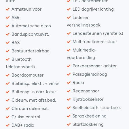
Auto
LED achterlichten
Armsteun voor
LED dagrijverlichting
ASR
Lederen
versnellingspook
Automatische airco
Lendesteunen (verstelb.)
Band.sp.contr.syst.
Multifunctioneel stuur
BAS
Multimedia-
Bestuurdersairbag
voorbereiding
Bluetooth
Parkeersensor achter
telefoonvoorb.
Passagiersairbag
Boordcomputer
Radio
Buitensp. elektr. + verw.
Regensensor
Buitensp. in carr. kleur
Rijstrooksensor
C.deurv. met afst.bed.
Snelheidsafh. stuurbekr.
Chroom delen ext.
Spraakbediening
Cruise control
Startblokkering
DAB+ radio