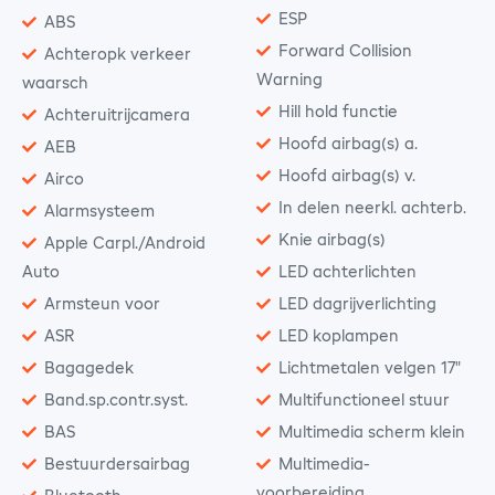
ESP
ABS
Forward Collision
Achteropk verkeer
Warning
waarsch
Hill hold functie
Achteruitrijcamera
Hoofd airbag(s) a.
AEB
Hoofd airbag(s) v.
Airco
In delen neerkl. achterb.
Alarmsysteem
Knie airbag(s)
Apple Carpl./Android
Auto
LED achterlichten
Armsteun voor
LED dagrijverlichting
ASR
LED koplampen
Bagagedek
Lichtmetalen velgen 17"
Band.sp.contr.syst.
Multifunctioneel stuur
BAS
Multimedia scherm klein
Bestuurdersairbag
Multimedia-
voorbereiding