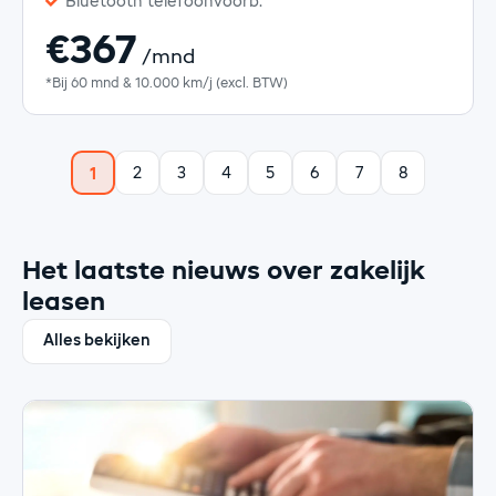
Bluetooth telefoonvoorb.
€367
/mnd
*Bij 60 mnd & 10.000 km/j (excl. BTW)
2
3
4
5
6
7
8
1
Het laatste nieuws over zakelijk
leasen
Alles bekijken