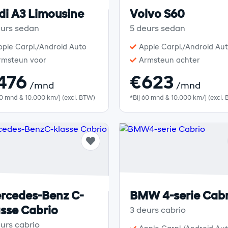
di A3 Limousine
Volvo S60
eurs sedan
5 deurs sedan
pple Carpl./Android Auto
Apple Carpl./Android Au
rmsteun voor
Armsteun achter
476
€623
/mnd
/mnd
60 mnd & 10.000 km/j (excl. BTW)
*Bij 60 mnd & 10.000 km/j (excl.
rcedes-Benz C-
BMW 4-serie Cabr
asse Cabrio
3 deurs cabrio
urs cabrio