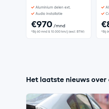
Aluminium delen ext.
Al
Audio installatie
C
€970
€
/mnd
*Bij 60 mnd & 10.000 km/j (excl. BTW)
*Bij 
Het laatste nieuws over 