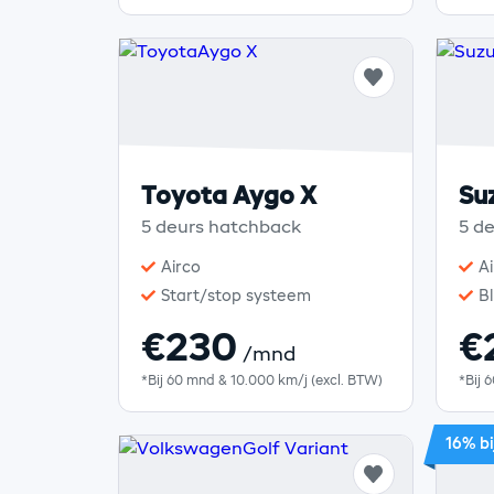
Toyota Aygo X
Suz
5 deurs hatchback
5 d
Airco
Ai
Start/stop systeem
B
€230
€
/mnd
*Bij 60 mnd & 10.000 km/j (excl. BTW)
*Bij 
16% bi