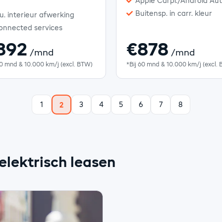
Apple Carpl./Android Au
Buitensp. in carr. kleur
u. interieur afwerking
onnected services
892
€878
/mnd
/mnd
60 mnd & 10.000 km/j (excl. BTW)
*Bij 60 mnd & 10.000 km/j (excl.
1
3
4
5
6
7
8
2
elektrisch leasen