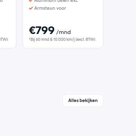
to
Aluminium delen ext.
Armsteun voor
€799
/mnd
 BTW)
*Bij 60 mnd & 10.000 km/j (excl. BTW)
Alles bekijken