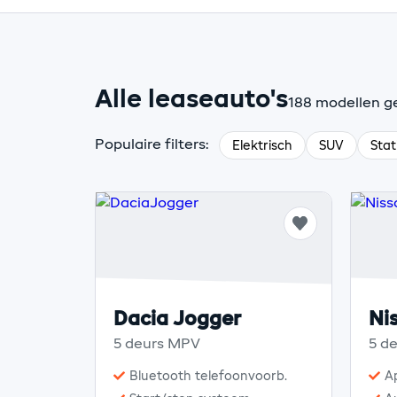
Alle leaseauto's
188 modellen 
Populaire filters:
Elektrisch
SUV
Sta
Dacia Jogger
Ni
5 deurs MPV
5 d
Bluetooth telefoonvoorb.
A