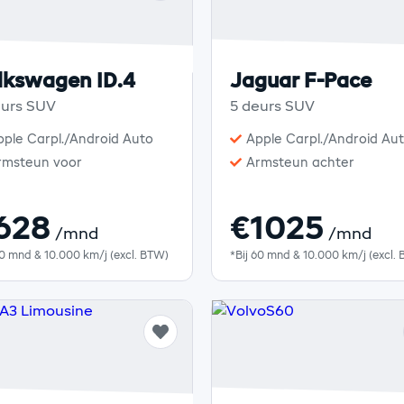
lkswagen ID.4
Jaguar F-Pace
eurs SUV
5 deurs SUV
pple Carpl./Android Auto
Apple Carpl./Android Au
rmsteun voor
Armsteun achter
628
€1025
/mnd
/mnd
60 mnd & 10.000 km/j (excl. BTW)
*Bij 60 mnd & 10.000 km/j (excl.