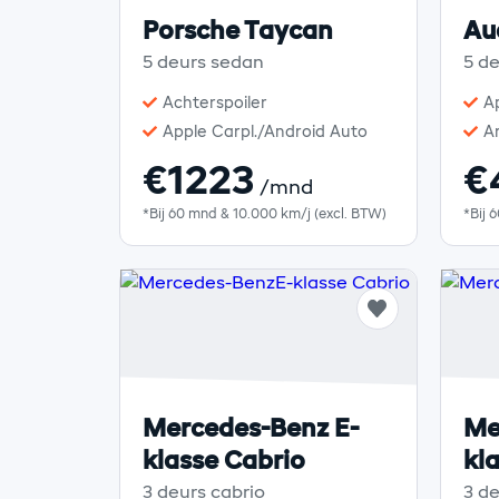
Porsche Taycan
Au
5 deurs sedan
5 d
Achterspoiler
A
Apple Carpl./Android Auto
A
€1223
€
/mnd
*Bij 60 mnd & 10.000 km/j (excl. BTW)
*Bij 
Mercedes-Benz E-
Me
klasse Cabrio
kl
3 deurs cabrio
3 de