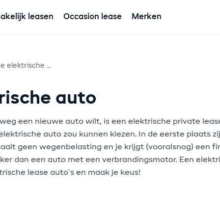
akelijk leasen
Occasion lease
Merken
Private lease elektrische auto
rische auto
lweg een nieuwe auto wilt, is een elektrische private lease
ektrische auto zou kunnen kiezen. In de eerste plaats zij
betaalt geen wegenbelasting en je krijgt (vooralsnog) een
jker dan een auto met een verbrandingsmotor. Een elektr
trische lease auto’s en maak je keus!