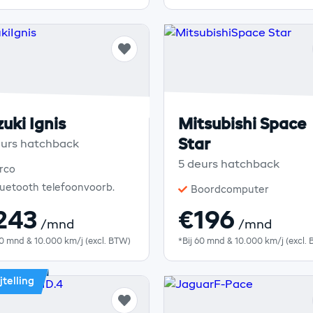
uki Ignis
Mitsubishi Space
Star
eurs hatchback
5 deurs hatchback
rco
luetooth telefoonvoorb.
Boordcomputer
243
€196
/mnd
/mnd
60 mnd & 10.000 km/j (excl. BTW)
*Bij 60 mnd & 10.000 km/j (excl.
jtelling