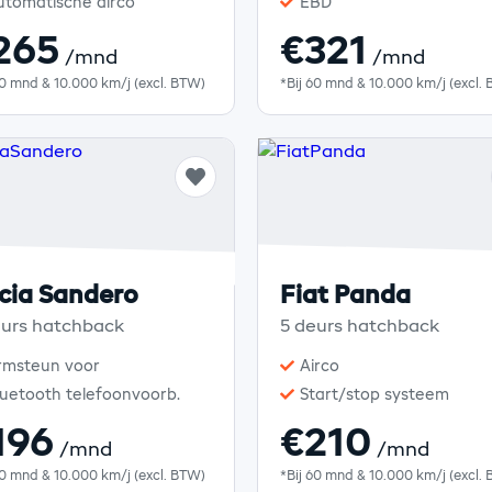
utomatische airco
EBD
265
€321
/mnd
/mnd
60 mnd & 10.000 km/j (excl. BTW)
*Bij 60 mnd & 10.000 km/j (excl.
cia Sandero
Fiat Panda
eurs hatchback
5 deurs hatchback
rmsteun voor
Airco
luetooth telefoonvoorb.
Start/stop systeem
196
€210
/mnd
/mnd
60 mnd & 10.000 km/j (excl. BTW)
*Bij 60 mnd & 10.000 km/j (excl.