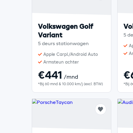
Volkswagen Golf
Vo
Variant
5 d
5 deurs stationwagen
A
A
Apple Carpl./Android Auto
Armsteun achter
€441
€
/mnd
*Bij 60 mnd & 10.000 km/j (excl. BTW)
*Bij 