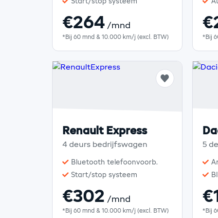
Start/stop systeem
A
€264
€
/mnd
*Bij 60 mnd & 10.000 km/j (excl. BTW)
*Bij 
Renault Express
Da
4 deurs bedrijfswagen
5 d
Bluetooth telefoonvoorb.
A
Start/stop systeem
B
€302
€
/mnd
*Bij 60 mnd & 10.000 km/j (excl. BTW)
*Bij 